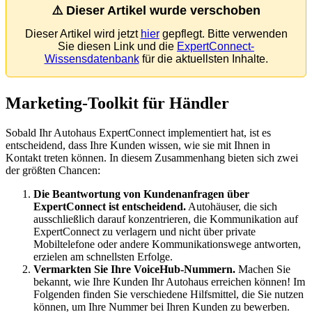
⚠
Dieser
Artikel
wurde
verschoben
Dieser
Artikel
wird
jetzt
hier
gepflegt
.
Bitte
verwenden
Sie
diesen
Link
und
die
ExpertConnect
-
Wissensdatenbank
f
ü
r
die
aktuellsten
Inhalte
.
Marketing
-
Toolkit
f
ü
r
H
ä
ndler
Sobald
Ihr
Autohaus
ExpertConnect
implementiert
hat
,
ist
es
entscheidend
,
dass
Ihre
Kunden
wissen
,
wie
sie
mit
Ihnen
in
Kontakt
treten
k
ö
nnen
.
In
diesem
Zusammenhang
bieten
sich
zwei
der
gr
ö
ß
ten
Chancen
:
Die
Beantwortung
von
Kundenanfragen
ü
ber
ExpertConnect
ist
entscheidend
.
Autoh
ä
user
,
die
sich
ausschlie
ß
lich
darauf
konzentrieren
,
die
Kommunikation
auf
ExpertConnect
zu
verlagern
und
nicht
ü
ber
private
Mobiltelefone
oder
andere
Kommunikationswege
antworten
,
erzielen
am
schnellsten
Erfolge
.
Vermarkten
Sie
Ihre
VoiceHub
-
Nummern
.
Machen
Sie
bekannt
,
wie
Ihre
Kunden
Ihr
Autohaus
erreichen
k
ö
nnen
!
Im
Folgenden
finden
Sie
verschiedene
Hilfsmittel
,
die
Sie
nutzen
k
ö
nnen
,
um
Ihre
Nummer
bei
Ihren
Kunden
zu
bewerben
.