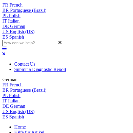
FR
French
BR
Portuguese (Brazil)
PL
Polish
IT
Italian
DE
German
US
English (US)
ES
Spanish
Contact Us
Submit a Diagnostic Report
German
FR
French
BR
Portuguese (Brazil)
PL
Polish
IT
Italian
DE
German
US
English (US)
ES
Spanish
Home
Hilfe für Artikel