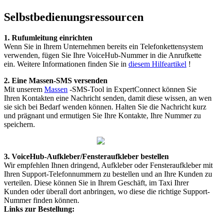
Selbstbedienungsressourcen
1
.
Rufumleitung
einrichten
Wenn
Sie
in
Ihrem
Unternehmen
bereits
ein
Telefonkettensystem
verwenden
,
f
ü
gen
Sie
Ihre
VoiceHub
-
Nummer
in
die
Anrufkette
ein
.
Weitere
Informationen
finden
Sie
in
diesem
Hilfeartikel
!
2
.
Eine
Massen
-
SMS
versenden
Mit
unserem
Massen
-
SMS
-
Tool
in
ExpertConnect
k
ö
nnen
Sie
Ihren
Kontakten
eine
Nachricht
senden
,
damit
diese
wissen
,
an
wen
sie
sich
bei
Bedarf
wenden
k
ö
nnen
.
Halten
Sie
die
Nachricht
kurz
und
pr
ä
gnant
und
ermutigen
Sie
Ihre
Kontakte
,
Ihre
Nummer
zu
speichern
.
3
.
VoiceHub
-
Aufkleber
/
Fensteraufkleber
bestellen
Wir
empfehlen
Ihnen
dringend
,
Aufkleber
oder
Fensteraufkleber
mit
Ihren
Support
-
Telefonnummern
zu
bestellen
und
an
Ihre
Kunden
zu
verteilen
.
Diese
k
ö
nnen
Sie
in
Ihrem
Gesch
ä
ft
,
im
Taxi
Ihrer
Kunden
oder
ü
berall
dort
anbringen
,
wo
diese
die
richtige
Support
-
Nummer
finden
k
ö
nnen
.
Links
zur
Bestellung
: