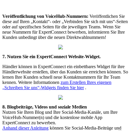
Ver
ö
ffentlichung
von
VoiceHub
-
Nummern
:
Ver
ö
ffentlichen
Sie
diese
auf
Ihren
„
Kontakt
“
-
oder
„
Verbinden
Sie
sich
mit
uns
“
-
Seiten
oder
auf
spezifischen
Seiten
f
ü
r
die
jeweiligen
Teams
.
Wenn
Sie
neue
Nummern
f
ü
r
ExpertConnect
bewerben
,
informieren
Sie
Ihre
Kunden
unbedingt
ü
ber
die
neuen
Direktwahlnummern
!
7
.
Nutzen
Sie
ein
ExpertConnect
Website
-
Widget
.
H
ä
ndler
k
ö
nnen
in
ExpertConnect
ein
einbettbares
Widget
f
ü
r
ihre
H
ä
ndlerwebsite
erstellen
,
ü
ber
das
Kunden
sie
erreichen
k
ö
nnen
.
So
lernen
Ihre
Kunden
schnell
neue
Kontaktnummern
f
ü
r
Ihr
Team
kennen
.
Weitere
Informationen
zum
Erstellen
Ihres
eigenen
„
Schreiben
Sie
uns
“
-
Widgets
finden
Sie
hier
.
8
.
Blogbeitr
ä
ge
,
Videos
und
soziale
Medien
Nutzen
Sie
Ihren
Blog
und
Ihre
Social
-
Media
-
Kan
ä
le
,
um
Ihre
VoiceHub
-
Nummer
(
n
)
und
die
kostenlose
mobile
App
ExpertConnect
zu
bewerben
.
Anhand
dieser
Anleitung
k
ö
nnen
Sie
Social
-
Media
-
Beitr
ä
ge
und