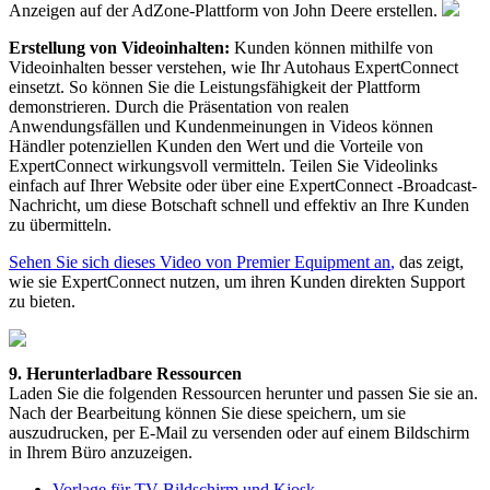
Anzeigen
auf
der
AdZone
-
Plattform
von
John
Deere
erstellen
.
Erstellung
von
Videoinhalten
:
Kunden
k
ö
nnen
mithilfe
von
Videoinhalten
besser
verstehen
,
wie
Ihr
Autohaus
ExpertConnect
einsetzt
.
So
k
ö
nnen
Sie
die
Leistungsf
ä
higkeit
der
Plattform
demonstrieren
.
Durch
die
Pr
ä
sentation
von
realen
Anwendungsf
ä
llen
und
Kundenmeinungen
in
Videos
k
ö
nnen
H
ä
ndler
potenziellen
Kunden
den
Wert
und
die
Vorteile
von
ExpertConnect
wirkungsvoll
vermitteln
.
Teilen
Sie
Videolinks
einfach
auf
Ihrer
Website
oder
ü
ber
eine
ExpertConnect
-
Broadcast
-
Nachricht
,
um
diese
Botschaft
schnell
und
effektiv
an
Ihre
Kunden
zu
ü
bermitteln
.
Sehen
Sie
sich
dieses
Video
von
Premier
Equipment
an
,
das
zeigt
,
wie
sie
ExpertConnect
nutzen
,
um
ihren
Kunden
direkten
Support
zu
bieten
.
9
.
Herunterladbare
Ressourcen
Laden
Sie
die
folgenden
Ressourcen
herunter
und
passen
Sie
sie
an
.
Nach
der
Bearbeitung
k
ö
nnen
Sie
diese
speichern
,
um
sie
auszudrucken
,
per
E
-
Mail
zu
versenden
oder
auf
einem
Bildschirm
in
Ihrem
B
ü
ro
anzuzeigen
.
Vorlage
f
ü
r
TV
-
Bildschirm
und
Kiosk