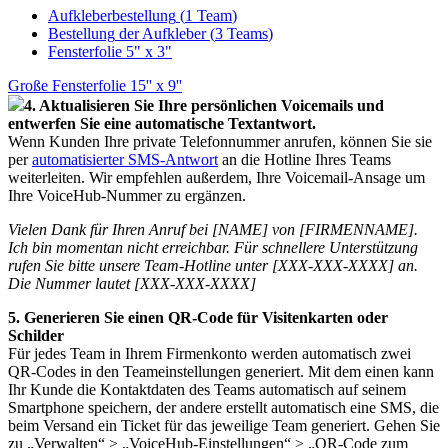
Aufkleberbestellung
(
1
Team
)
Bestellung
der
Aufkleber
(
3
Teams
)
Fensterfolie
5
"
x
3
"
Gro
ß
e
Fensterfolie
15
'
'
x
9
'
'
4
.
Aktualisieren
Sie
Ihre
pers
ö
nlichen
Voicemails
und
entwerfen
Sie
eine
automatische
Textantwort
.
Wenn
Kunden
Ihre
private
Telefonnummer
anrufen
,
k
ö
nnen
Sie
sie
per
automatisierter
SMS
-
Antwort
an
die
Hotline
Ihres
Teams
weiterleiten
.
Wir
empfehlen
au
ß
erdem
,
Ihre
Voicemail
-
Ansage
um
Ihre
VoiceHub
-
Nummer
zu
erg
ä
nzen
.
Vielen
Dank
f
ü
r
Ihren
Anruf
bei
[
NAME
]
von
[
FIRMENNAME
]
.
Ich
bin
momentan
nicht
erreichbar
.
F
ü
r
schnellere
Unterst
ü
tzung
rufen
Sie
bitte
unsere
Team
-
Hotline
unter
[
XXX
-
XXX
-
XXXX
]
an
.
Die
Nummer
lautet
[
XXX
-
XXX
-
XXXX
]
5
.
Generieren
Sie
einen
QR
-
Code
f
ü
r
Visitenkarten
oder
Schilder
F
ü
r
jedes
Team
in
Ihrem
Firmenkonto
werden
automatisch
zwei
QR
-
Codes
in
den
Teameinstellungen
generiert
.
Mit
dem
einen
kann
Ihr
Kunde
die
Kontaktdaten
des
Teams
automatisch
auf
seinem
Smartphone
speichern
,
der
andere
erstellt
automatisch
eine
SMS
,
die
beim
Versand
ein
Ticket
f
ü
r
das
jeweilige
Team
generiert
.
Gehen
Sie
zu
„
Verwalten
“
>
„
VoiceHub
-
Einstellungen
“
>
„
QR
-
Code
zum