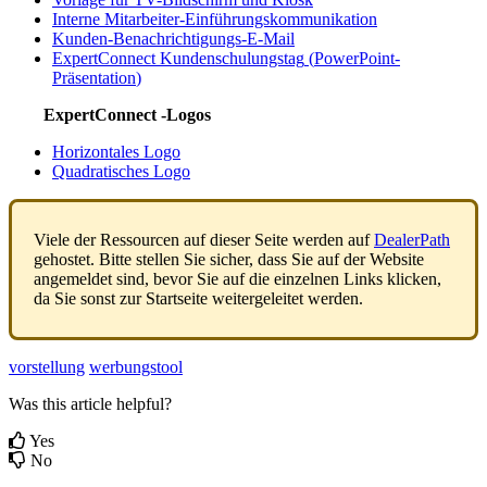
Interne
Mitarbeiter
-
Einf
ü
hrungskommunikation
Kunden
-
Benachrichtigungs
-
E
-
Mail
ExpertConnect
Kundenschulungstag
(
PowerPoint
-
Pr
ä
sentation
)
ExpertConnect
-
Logos
Horizontales
Logo
Quadratisches
Logo
Viele
der
Ressourcen
auf
dieser
Seite
werden
auf
DealerPath
gehostet
.
Bitte
stellen
Sie
sicher
,
dass
Sie
auf
der
Website
angemeldet
sind
,
bevor
Sie
auf
die
einzelnen
Links
klicken
,
da
Sie
sonst
zur
Startseite
weitergeleitet
werden
.
vorstellung
werbungstool
Was this article helpful?
Yes
No