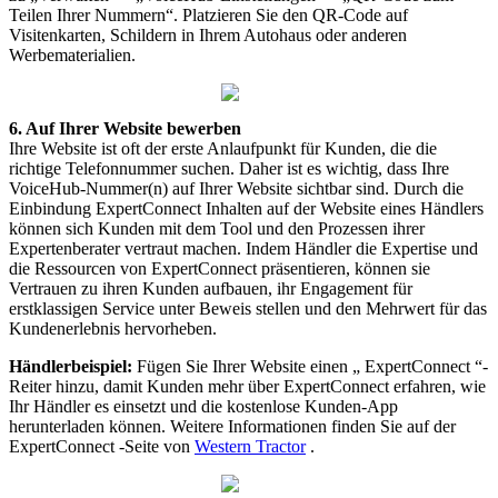
Teilen
Ihrer
Nummern
“
.
Platzieren
Sie
den
QR
-
Code
auf
Visitenkarten
,
Schildern
in
Ihrem
Autohaus
oder
anderen
Werbematerialien
.
6
.
Auf
Ihrer
Website
bewerben
Ihre
Website
ist
oft
der
erste
Anlaufpunkt
f
ü
r
Kunden
,
die
die
richtige
Telefonnummer
suchen
.
Daher
ist
es
wichtig
,
dass
Ihre
VoiceHub
-
Nummer
(
n
)
auf
Ihrer
Website
sichtbar
sind
.
Durch
die
Einbindung
ExpertConnect
Inhalten
auf
der
Website
eines
H
ä
ndlers
k
ö
nnen
sich
Kunden
mit
dem
Tool
und
den
Prozessen
ihrer
Expertenberater
vertraut
machen
.
Indem
H
ä
ndler
die
Expertise
und
die
Ressourcen
von
ExpertConnect
pr
ä
sentieren
,
k
ö
nnen
sie
Vertrauen
zu
ihren
Kunden
aufbauen
,
ihr
Engagement
f
ü
r
erstklassigen
Service
unter
Beweis
stellen
und
den
Mehrwert
f
ü
r
das
Kundenerlebnis
hervorheben
.
H
ä
ndlerbeispiel
:
F
ü
gen
Sie
Ihrer
Website
einen
„
ExpertConnect
“
-
Reiter
hinzu
,
damit
Kunden
mehr
ü
ber
ExpertConnect
erfahren
,
wie
Ihr
H
ä
ndler
es
einsetzt
und
die
kostenlose
Kunden
-
App
herunterladen
k
ö
nnen
.
Weitere
Informationen
finden
Sie
auf
der
ExpertConnect
-
Seite
von
Western
Tractor
.